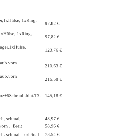
er,1xHülse, 1xRing,
97,82 €
,1xHülse, 1xRing,
97,82 €
Lager,1xHülse,
123,76 €
raub.vorn
210,63 €
raub.vorn
216,58 €
nz+6Schraub.hint.T3-
145,18 €
ch, schmal,
48,97 €
vorn , Breit
58,96 €
sch, schmal, original
78,54 €