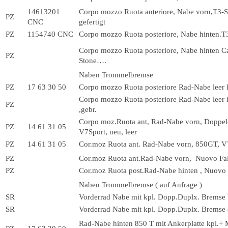
14613201
Corpo mozzo Ruota anteriore, Nabe vorn,
PZ
CNC
gefertigt
PZ
1154740 CNC
Corpo mozzo Ruota posteriore, Nabe hinten.T
Corpo mozzo Ruota posteriore, Nabe hinten Ca
PZ
Stone….
Naben Trommelbremse
PZ
17 63 30 50
Corpo mozzo Ruota posteriore Rad-Nabe leer 
Corpo mozzo Ruota posteriore Rad-Nabe leer
PZ
,gebr.
Corpo moz.Ruota ant, Rad-Nabe vorn, Doppel
PZ
14 61 31 05
V7Sport, neu, leer
PZ
14 61 31 05
Cor.moz Ruota ant. Rad-Nabe vorn, 850GT, V7
PZ
Cor.moz Ruota ant.Rad-Nabe vorn, Nuovo Fal
PZ
Cor.moz Ruota post.Rad-Nabe hinten , Nuovo 
Naben Trommelbremse ( auf Anfrage )
SR
Vorderrad Nabe mit kpl. Dopp.Duplx. Bremse 
SR
Vorderrad Nabe mit kpl. Dopp.Duplx. Bremse 
Rad-Nabe hinten 850 T mit Ankerplatte kpl.+