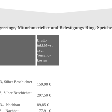
egerringe, Mitnehmerteller und Befestigungs-Ring, Speic
Brutto
inkl.Mwst.
zzgl.
Versand-
kosten
, Silber Beschichtet
159,98 €
, Silber Beschichtet
297,50 €
S3.. Nachbau
89,85 €
S3., Nachbau
177,91 €