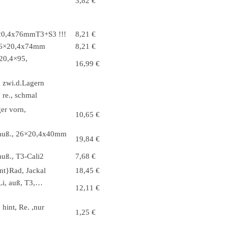
3,82 €
6×20,4x76mmT3+S3 !!!
8,21 €
, 26×20,4x74mm
8,21 €
×20,4×95,
16,99 €
, zwi.d.Lagern
 re., schmal
er vorn,
10,65 €
n auß., 26×20,4x40mm
19,84 €
auß., T3-Cali2
7,68 €
nt}Rad, Jackal
18,45 €
 Li, auß, T3,…
12,11 €
 hint, Re. ,nur
1,25 €