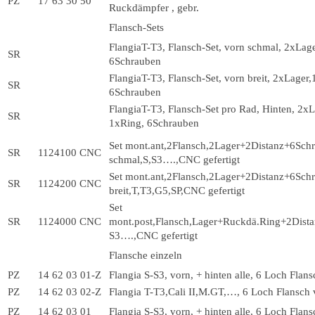
PZ
17 63 30 50
Ruckdämpfer , gebr.
Flansch-Sets
FlangiaT-T3, Flansch-Set, vorn schmal, 2xLag
SR
6Schrauben
FlangiaT-T3, Flansch-Set, vorn breit, 2xLager
SR
6Schrauben
FlangiaT-T3, Flansch-Set pro Rad, Hinten, 2x
SR
1xRing, 6Schrauben
Set mont.ant,2Flansch,2Lager+2Distanz+6Sch
SR
1124100 CNC
schmal,S,S3….,CNC gefertigt
Set mont.ant,2Flansch,2Lager+2Distanz+6Sch
SR
1124200 CNC
breit,T,T3,G5,SP,CNC gefertigt
Set
SR
1124000 CNC
mont.post,Flansch,Lager+Ruckdä.Ring+2Dista
S3….,CNC gefertigt
Flansche einzeln
PZ
14 62 03 01-Z
Flangia S-S3, vorn, + hinten alle, 6 Loch Flans
PZ
14 62 03 02-Z
Flangia T-T3,Cali II,M.GT,…, 6 Loch Flansch 
PZ
14 62 03 01
Flangia S-S3, vorn, + hinten alle, 6 Loch Flan