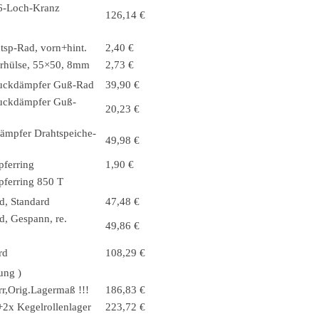
, 6-Loch-Kranz
126,14 €
tsp-Rad, vorn+hint.
2,40 €
erhülse, 55×50, 8mm
2,73 €
 Ruckdämpfer Guß-Rad
39,90 €
 Ruckdämpfer Guß-
20,23 €
kdämpfer Drahtspeiche-
49,98 €
pferring
1,90 €
pferring 850 T
d, Standard
47,48 €
d, Gespann, re.
49,86 €
rd
108,29 €
ung )
r,Orig.Lagermaß !!!
186,83 €
+2x Kegelrollenlager
223,72 €