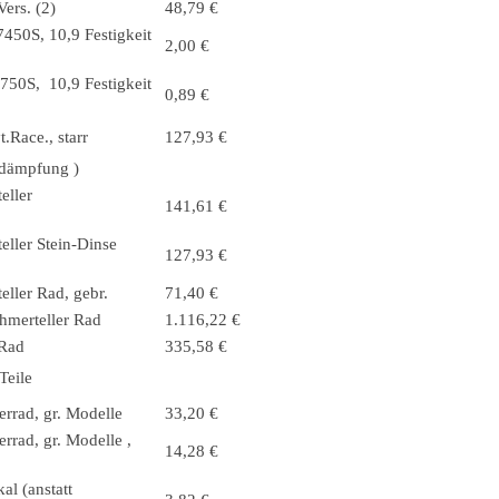
ers. (2)
48,79 €
450S, 10,9 Festigkeit
2,00 €
750S, 10,9 Festigkeit
0,89 €
.Race., starr
127,93 €
kdämpfung )
eller
141,61 €
eller Stein-Dinse
127,93 €
ller Rad, gebr.
71,40 €
hmerteller Rad
1.116,22 €
 Rad
335,58 €
Teile
errad, gr. Modelle
33,20 €
rrad, gr. Modelle ,
14,28 €
al (anstatt