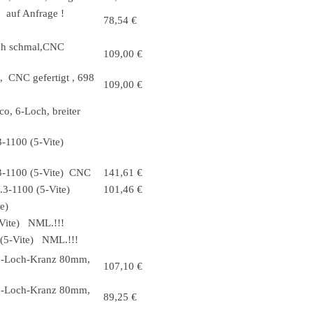
auf Anfrage !
78,54 €
sch schmal,CNC
109,00 €
t, CNC gefertigt , 698
109,00 €
co, 6-Loch, breiter
3-1100 (5-Vite)
.3-1100 (5-Vite) CNC
141,61 €
i.3-1100 (5-Vite)
101,46 €
e)
-Vite) NML.!!!
 (5-Vite) NML.!!!
, 6-Loch-Kranz 80mm,
107,10 €
, 6-Loch-Kranz 80mm,
89,25 €