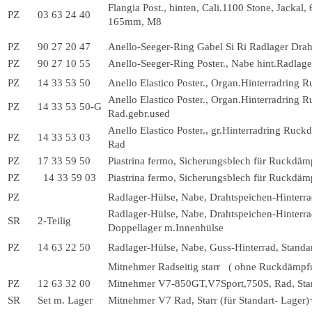
Flangia Post., hinten, Cali.1100 Stone, Jackal
PZ
03 63 24 40
165mm, M8
PZ
90 27 20 47
Anello-Seeger-Ring Gabel Si Ri Radlager Drah
PZ
90 27 10 55
Anello-Seeger-Ring Poster., Nabe hint.Radlag
PZ
14 33 53 50
Anello Elastico Poster., Organ.Hinterradring
Anello Elastico Poster., Organ.Hinterradring
PZ
14 33 53 50-G
Rad.gebr.used
Anello Elastico Poster., gr.Hinterradring Ruc
PZ
14 33 53 03
Rad
PZ
17 33 59 50
Piastrina fermo, Sicherungsblech für Ruckdäm
PZ
14 33 59 03
Piastrina fermo, Sicherungsblech für Ruckdäm
PZ
Radlager-Hülse, Nabe, Drahtspeichen-Hinterra
Radlager-Hülse, Nabe, Drahtspeichen-Hinterra
SR
2-Teilig
Doppellager m.Innenhülse
PZ
14 63 22 50
Radlager-Hülse, Nabe, Guss-Hinterrad, Standa
Mitnehmer Radseitig starr ( ohne Ruckdämpf
PZ
12 63 32 00
Mitnehmer V7-850GT,V7Sport,750S, Rad, Star
SR
Set m. Lager
Mitnehmer V7 Rad, Starr (für Standart- Lager)