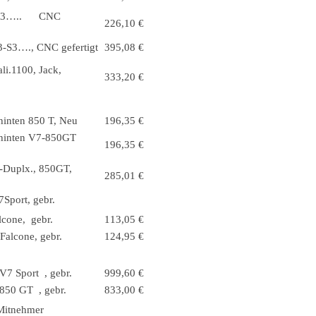
T3-S3….. CNC
226,10 €
3-S3…., CNC gefertigt
395,08 €
li.1100, Jack,
333,20 €
hinten 850 T, Neu
196,35 €
 hinten V7-850GT
196,35 €
-Duplx., 850GT,
285,01 €
Sport, gebr.
cone, gebr.
113,05 €
Falcone, gebr.
124,95 €
V7 Sport , gebr.
999,60 €
850 GT , gebr.
833,00 €
 Mitnehmer