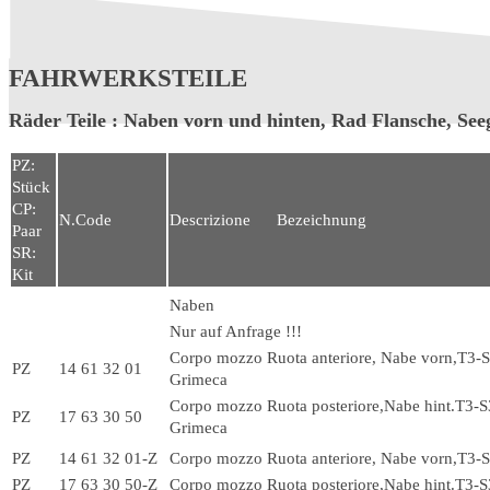
FAHRWERKSTEILE
Räder Teile : Naben vorn und hinten, Rad Flansche, Se
PZ:
Stück
CP:
N.Code
Descrizione Bezeichnung
Paar
SR:
Kit
Naben
Nur auf Anfrage !!!
Corpo mozzo Ruota anteriore, Nabe vorn,T3-S3
PZ
14 61 32 01
Grimeca
Corpo mozzo Ruota posteriore,Nabe hint.T3-S3
PZ
17 63 30 50
Grimeca
PZ
14 61 32 01-Z
Corpo mozzo Ruota anteriore, Nabe vorn,T3-
PZ
17 63 30 50-Z
Corpo mozzo Ruota posteriore,Nabe hint.T3-