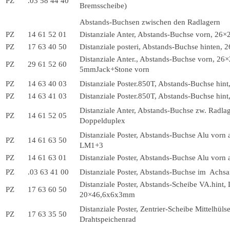
PZ
.03 58 44 40
Bremsscheibe)
Abstands-Buchsen zwischen den Radlagern
PZ
14 61 52 01
Distanziale Anter, Abstands-Buchse vorn, 2
PZ
17 63 40 50
Distanziale posteri, Abstands-Buchse hinten
Distanziale Anter., Abstands-Buchse vorn, 26
PZ
29 61 52 60
5mmJack+Stone vorn
PZ
14 63 40 03
Distanziale Poster.850T, Abstands-Buchse hint
PZ
14 63 41 03
Distanziale Poster.850T, Abstands-Buchse hint,
Distanziale Anter, Abstands-Buchse zw. Radlag
PZ
14 61 52 05
Doppelduplex
Distanziale Poster, Abstands-Buchse Alu vor
PZ
14 61 63 50
LM1+3
PZ
14 61 63 01
Distanziale Poster, Abstands-Buchse Alu vorn 
PZ
.03 63 41 00
Distanziale Poster, Abstands-Buchse im Achsa
Distanziale Poster, Abstands-Scheibe VA.hint,
PZ
17 63 60 50
20×46,6x6x3mm
Distanziale Poster, Zentrier-Scheibe Mittelhülse
PZ
17 63 35 50
Drahtspeichenrad