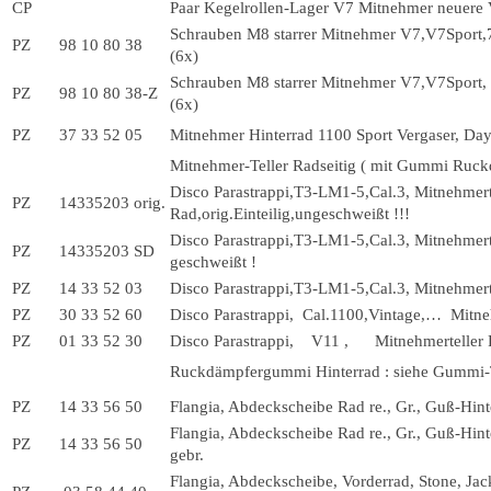
CP
Paar Kegelrollen-Lager V7 Mitnehmer neuere V
Schrauben M8 starrer Mitnehmer V7,V7Sport,7
PZ
98 10 80 38
(6x)
Schrauben M8 starrer Mitnehmer V7,V7Sport, 
PZ
98 10 80 38-Z
(6x)
PZ
37 33 52 05
Mitnehmer Hinterrad 1100 Sport Vergaser, Dayt
Mitnehmer-Teller Radseitig ( mit Gummi Ruc
Disco Parastrappi,T3-LM1-5,Cal.3, Mitnehmert
PZ
14335203 orig.
Rad,orig.Einteilig,ungeschweißt !!!
Disco Parastrappi,T3-LM1-5,Cal.3, Mitnehmert
PZ
14335203 SD
geschweißt !
PZ
14 33 52 03
Disco Parastrappi,T3-LM1-5,Cal.3, Mitnehmerte
PZ
30 33 52 60
Disco Parastrappi, Cal.1100,Vintage,… Mitne
PZ
01 33 52 30
Disco Parastrappi, V11 , Mitnehmerteller
Ruckdämpfergummi Hinterrad : siehe Gummi-
PZ
14 33 56 50
Flangia, Abdeckscheibe Rad re., Gr., Guß-Hint
Flangia, Abdeckscheibe Rad re., Gr., Guß-Hinte
PZ
14 33 56 50
gebr.
Flangia, Abdeckscheibe, Vorderrad, Stone, Jack