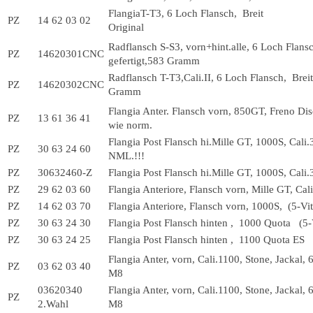
FlangiaT-T3, 6 Loch Flansch, Breit 
PZ
14 62 03 02
Original
Radflansch S-S3, vorn+hint.alle, 6 Loch Flan
PZ
14620301CNC
gefertigt,583 Gramm
Radflansch T-T3,Cali.II, 6 Loch Flansch, Brei
PZ
14620302CNC
Gramm
Flangia Anter. Flansch vorn, 850GT, Freno Dis
PZ
13 61 36 41
wie norm.
Flangia Post Flansch hi.Mille GT, 1000S, Cali.
PZ
30 63 24 60
NML.!!!
PZ
30632460-Z
Flangia Post Flansch hi.Mille GT, 1000S, Cali
PZ
29 62 03 60
Flangia Anteriore, Flansch vorn, Mille GT, Cal
PZ
14 62 03 70
Flangia Anteriore, Flansch vorn, 1000S, (5-Vit
PZ
30 63 24 30
Flangia Post Flansch hinten , 1000 Quota (5
PZ
30 63 24 25
Flangia Post Flansch hinten , 1100 Quota ES
Flangia Anter, vorn, Cali.1100, Stone, Jackal
PZ
03 62 03 40
M8
03620340
Flangia Anter, vorn, Cali.1100, Stone, Jackal
PZ
2.Wahl
M8