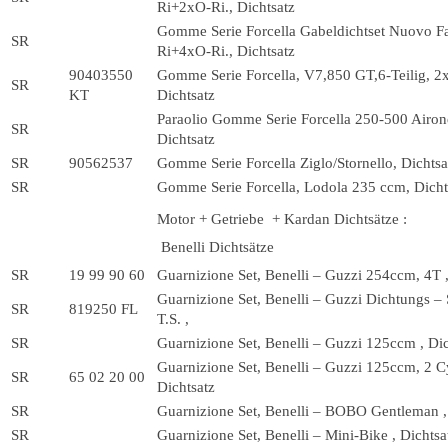
Ri+2xO-Ri., Dichtsatz
Gomme Serie Forcella Gabeldichtset Nuovo Fa
SR
Ri+4xO-Ri., Dichtsatz
90403550
Gomme Serie Forcella, V7,850 GT,6-Teilig, 2
SR
KT
Dichtsatz
Paraolio Gomme Serie Forcella 250-500 Airon
SR
Dichtsatz
SR
90562537
Gomme Serie Forcella Ziglo/Stornello, Dichtsa
SR
Gomme Serie Forcella, Lodola 235 ccm, Dicht
Motor + Getriebe + Kardan Dichtsätze :
Benelli Dichtsätze
SR
19 99 90 60
Guarnizione Set, Benelli – Guzzi 254ccm, 4T ,
Guarnizione Set, Benelli – Guzzi Dichtungs –
SR
819250 FL
T.S. ,
SR
Guarnizione Set, Benelli – Guzzi 125ccm , Dic
Guarnizione Set, Benelli – Guzzi 125ccm, 2 C
SR
65 02 20 00
Dichtsatz
SR
Guarnizione Set, Benelli – BOBO Gentleman ,
SR
Guarnizione Set, Benelli – Mini-Bike , Dichtsa