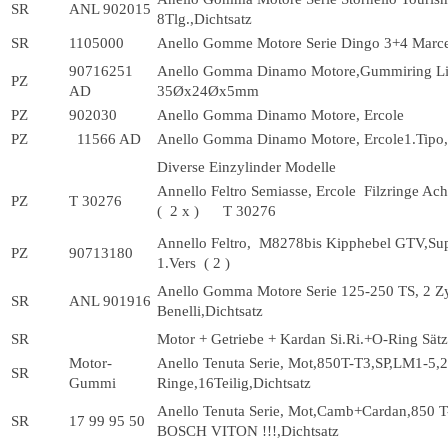
SR
ANL 902015
8Tlg.,Dichtsatz
SR
1105000
Anello Gomme Motore Serie Dingo 3+4 Marce 
90716251
Anello Gomma Dinamo Motore,Gummiring Lim
PZ
AD
35Øx24Øx5mm
PZ
902030
Anello Gomma Dinamo Motore, Ercole
PZ
11566 AD
Anello Gomma Dinamo Motore, Ercole1.Tipo,
Diverse Einzylinder Modelle
Annello Feltro Semiasse, Ercole Filzringe Ach
PZ
T 30276
( 2 x ) T 30276
Annello Feltro, M8278bis Kipphebel GTV,Sup
PZ
90713180
1.Vers ( 2 )
Anello Gomma Motore Serie 125-250 TS, 2 Zy
SR
ANL 901916
Benelli,Dichtsatz
SR
Motor + Getriebe + Kardan Si.Ri.+O-Ring Sätz
Motor-
Anello Tenuta Serie, Mot,850T-T3,SP,LM1-5,
SR
Gummi
Ringe,16Teilig,Dichtsatz
Anello Tenuta Serie, Mot,Camb+Cardan,850 T
SR
17 99 95 50
BOSCH VITON !!!,Dichtsatz