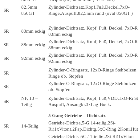
82,5mm
Zylinder-Dichtsatz,Kopf,Fuß,Deckel,7xO-
SR
850GT
Ringe,Auspuff,82,5mm rund (oval 850GT )
Zylinder-Dichtsatz, Kopf, Fuß, Deckel, 7xO-R
SR
83mm eckig
83mm eckig
Zylinder-Dichtsatz, Kopf, Fuß, Deckel, 7xO-R
SR
88mm eckig
88mm eckig
Zylinder-Dichtsatz, Kopf, Fuß, Deckel, 7xO-R
SR
92mm eckig
92mm eckig
Zylinder-O-Ringsatz, 12xO-Ringe Stehbolzen i
SR
Ringe ob. Stopfen
Zylinder-O-Ringsatz, 12xO-Ringe Stehbolze
SR
ob. Stopfen
NF, 13 –
Zylinder-Dichtsatz, Kopf, Fuß,VDD,1xO-Ri S
SR
Teilig
Auspuff, Ansaugkr.3xLag-Bock.
5 Gang Getriebe – Dichtsatz
Getriebe-Dichtsa,5-G,14-teilig,2Si-
SR
14-Teilig
Ri(1xViton),2Pap.Dichtg,5xO-Ring,2Koni.Hüt
Getriebe-Dichtsa5G,11-teilig,2Si-Ri(1xViton