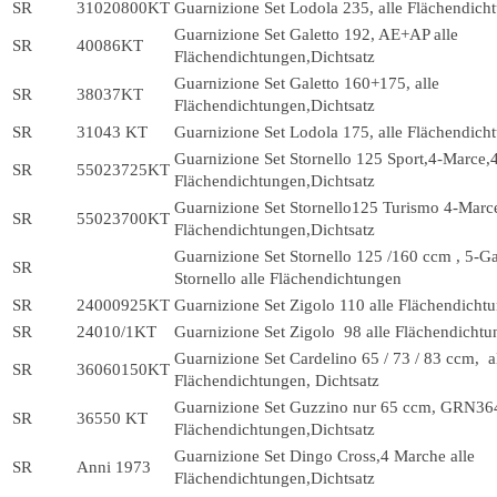
SR
31020800KT
Guarnizione Set Lodola 235, alle Flächendich
Guarnizione Set Galetto 192, AE+AP alle
SR
40086KT
Flächendichtungen,Dichtsatz
Guarnizione Set Galetto 160+175, alle
SR
38037KT
Flächendichtungen,Dichtsatz
SR
31043 KT
Guarnizione Set Lodola 175, alle Flächendich
Guarnizione Set Stornello 125 Sport,4-Marce,
SR
55023725KT
Flächendichtungen,Dichtsatz
Guarnizione Set Stornello125 Turismo 4-Marc
SR
55023700KT
Flächendichtungen,Dichtsatz
Guarnizione Set Stornello 125 /160 ccm , 5-G
SR
Stornello alle Flächendichtungen
SR
24000925KT
Guarnizione Set Zigolo 110 alle Flächendicht
SR
24010/1KT
Guarnizione Set Zigolo 98 alle Flächendichtu
Guarnizione Set Cardelino 65 / 73 / 83 ccm, a
SR
36060150KT
Flächendichtungen, Dichtsatz
Guarnizione Set Guzzino nur 65 ccm, GRN364
SR
36550 KT
Flächendichtungen,Dichtsatz
Guarnizione Set Dingo Cross,4 Marche alle
SR
Anni 1973
Flächendichtungen,Dichtsatz