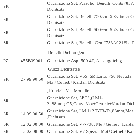
Guarnizione Set, Paraolio Benelli Cent#783
SR
Dichtsatz
Guarnizione Set, Benelli 750ccm 6 Zylinder 
SR
Dichtsatz
Guarnizione Set, Benelli 900ccm 6 Zylinder 
SR
Dichtsatz
SR
Guarnizione Set, Benelli, Cent#783A021FL , D
Benelli Dichtungen
PZ
455B09001
Guarnizione Asp, 500 4T, Ansaugdichtg.
Guzzi Dichtsätze
Guarnizione Set, V65, SP, Lario, 750 Nevada
SR
27 99 90 60
Mot+Getrieb+Kardan Dichtsatz
„Runde“ V – Modelle
Guarnizione Set, SP,T3,(LM1-
SR
2=88mm),G5,Conv.,Mot+Getrieb+Kardan,Dich
Guarnizione Set, LM 1+2,T-T3-T4,83mm,Mot
SR
14 99 90 50
,Dichtsatz
SR
12 02 08 00
Guarnizione Set, V7-700, Mot+Getrieb+Karda
SR
13 02 08 00
Guarnizione Set, V7 Spezial Mot+Getrieb+Kar