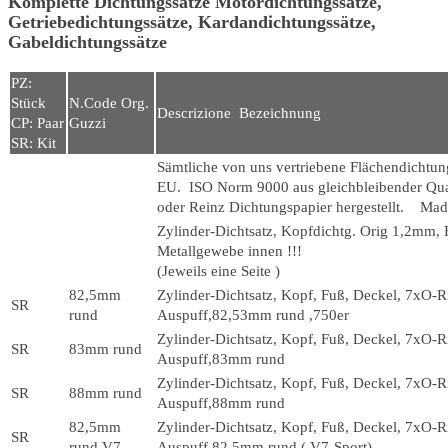
Komplette Dichtungssätze Motordichtungssätze,
Getriebedichtungssätze, Kardandichtungssätze,
Gabeldichtungssätze
PZ:
Stück
N.Code Org.
Descrizione Bezeichnung
CP: Paar
Guzzi
SR: Kit
Sämtliche von uns vertriebene Flächendichtun
EU. ISO Norm 9000 aus gleichbleibender Qual
oder Reinz Dichtungspapier hergestellt. Made i
Zylinder-Dichtsatz, Kopfdichtg. Orig 1,2mm, 
Metallgewebe inn
(Jeweils eine Seite )
82,5mm
Zylinder-Dichtsatz, Kopf, Fuß, Deckel, 7xO-R
SR
rund
Auspuff,82,53mm rund ,750er
Zylinder-Dichtsatz, Kopf, Fuß, Deckel, 7xO-R
SR
83mm rund
Auspuff,83mm rund
Zylinder-Dichtsatz, Kopf, Fuß, Deckel, 7xO-R
SR
88mm rund
Auspuff,88mm rund
82,5mm
Zylinder-Dichtsatz, Kopf, Fuß, Deckel, 7xO-R
SR
rund V7
Auspuff,82,5mm rund ( V7-Sport)