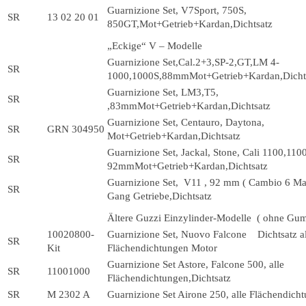
Guarnizione Set, V7Sport, 750S,
SR
13 02 20 01
850GT,Mot+Getrieb+Kardan,Dichtsatz
„Eckige“ V – Modelle
Guarnizione Set,Cal.2+3,SP-2,GT,LM 4-
SR
1000,1000S,88mmMot+Getrieb+Kardan,Dicht
Guarnizione Set, LM3,T5,
SR
,83mmMot+Getrieb+Kardan,Dichtsatz
Guarnizione Set, Centauro, Daytona,
SR
GRN 304950
Mot+Getrieb+Kardan,Dichtsatz
Guarnizione Set, Jackal, Stone, Cali 1100,1100
SR
92mmMot+Getrieb+Kardan,Dichtsatz
Guarnizione Set, V11 , 92 mm ( Cambio 6 Mar
SR
Gang Getriebe,Dichtsatz
Ältere Guzzi Einzylinder-Modelle ( ohne Gummi
10020800-
Guarnizione Set, Nuovo Falcone Dichtsatz al
SR
Kit
Flächendichtungen Motor
Guarnizione Set Astore, Falcone 500, alle
SR
11001000
Flächendichtungen,Dichtsatz
SR
M 2302 A
Guarnizione Set Airone 250, alle Flächendich