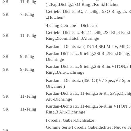
SR
11-Teilig
),2Pap.Dichtg,5xO-Ring,2Koni,Hütchen
Getriebe-Dichtsa5G, 7 -teilig, 5xO-Ring, 2x 
SR
7-Teilig
„Hütchen“
4 Gang Getriebe – Dichtsatz
Getriebe-Dichtsatz 4G,11-teilig,2Si-Ri ,3 Pap
SR
11-Teilig
Ring,2Koni.Hütch,3Aluringe
Kardan – Dichtsatz ( T3-T4,SP,LM I-V, Mil.GT,
Kardan-Dichtsatz, 9-teilig.2Si-Ri,2Pap.Dicht
SR
9-Teilig
Dichringe
Kardan-Dichtsatz, 9-teilig.2Si-Ri.in.VITON,2
SR
9-Teilig
Ring,3Alu-Dichringe
Kardan – Dichtsatz (850 GT,V7 Spez,V7 Spor
Ölwanne )
Kardan-Dichtsatz, 11-teilig,2Si-Ri, 5Pap.Dich
SR
11-Teilig
Alu-Dichringe
Kardan-Dichtsatz, 11-teilig,2Si-Ri,in VITON 
SR
11-Teilig
Ring,3 Alu-Dichringe
Forcella, Gabel-Dichtsätze :
Gomme Serie Forcella Gabeldichtset Nuovo Fa
SR