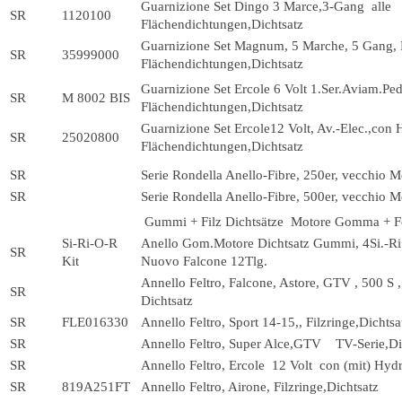
Guarnizione Set Dingo 3 Marce,3-Gang alle
SR
1120100
Flächendichtungen,Dichtsatz
Guarnizione Set Magnum, 5 Marche, 5 Gang, N
SR
35999000
Flächendichtungen,Dichtsatz
Guarnizione Set Ercole 6 Volt 1.Ser.Aviam.Peda
SR
M 8002 BIS
Flächendichtungen,Dichtsatz
Guarnizione Set Ercole12 Volt, Av.-Elec.,con H
SR
25020800
Flächendichtungen,Dichtsatz
SR
Serie Rondella Anello-Fibre, 250er, vecchio M
SR
Serie Rondella Anello-Fibre, 500er, vecchio M
Gummi + Filz Dichtsätze Motore Gomma + Fe
Si-Ri-O-R
Anello Gom.Motore Dichtsatz Gummi, 4Si.-R
SR
Kit
Nuovo Falcone 12Tlg.
Annello Feltro, Falcone, Astore, GTV , 500 S ,
SR
Dichtsatz
SR
FLE016330
Annello Feltro, Sport 14-15,, Filzringe,Dichtsa
SR
Annello Feltro, Super Alce,GTV TV-Serie,Di
SR
Annello Feltro, Ercole 12 Volt con (mit) Hydr
SR
819A251FT
Annello Feltro, Airone, Filzringe,Dichtsatz