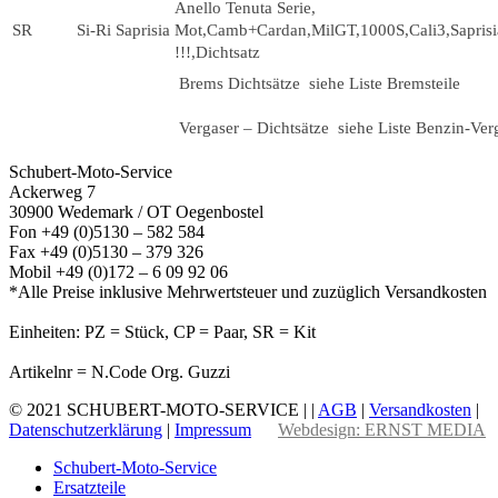
Anello Tenuta Serie,
SR
Si-Ri Saprisia
Mot,Camb+Cardan,MilGT,1000S,Cali3,Sapris
!!!,Dichtsatz
Brems Dichtsätze siehe Liste Bremsteile
Vergaser – Dichtsätze siehe Liste Benzin-Verg
Schubert-Moto-Service
Ackerweg 7
30900 Wedemark / OT Oegenbostel
Fon +49 (0)5130 – 582 584
Fax +49 (0)5130 – 379 326
Mobil +49 (0)172 – 6 09 92 06
*Alle Preise inklusive Mehrwertsteuer und zuzüglich Versandkosten
Einheiten: PZ = Stück, CP = Paar, SR = Kit
Artikelnr = N.Code Org. Guzzi
© 2021 SCHUBERT-MOTO-SERVICE | |
AGB
|
Versandkosten
|
Datenschutzerklärung
|
Impressum
Webdesign: ERNST MEDIA
Schubert-Moto-Service
Ersatzteile