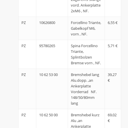
vord. Ankerplatte
2xM6 , NF.
PZ
10626800
Forcellino Triante,
6,55 €
Gabelkopf M6,
vorn , NF.
PZ
95780265
Spina Forcellino
5,71 €
Triante,
Splintbolzen
Bremse vorn , NF.
PZ
10 62 53 00
Bremshebel lang
39,27
Alu.dopp. ,an
€
Ankerplatte
Vorderrad NF.
148/50/80mm
lang
PZ
10 62 50 00
Bremshebel kurz
69,02
Alu ,an
€
Ankerplatte