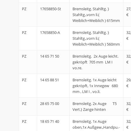
PZ
17658850-St
Bremsleitg. Stahlltg. }
27
Stahltg.,vorn li.(
€
Weiblich+Weiblich ) 615mm
PZ
17658850-A
Bremsleitg. Stahlltg. }
32
Stahltg.,vorn li.(
€
Weiblich+Weiblich ) 560mm
PZ
14 65 71 50
Bremsleitg. 2x Auge leicht.
32
gekröpft 705 mm LM I
€
vo.re.
PZ
14 65 88 51
Bremsleitg. 1x Auge leicht
29
gekröpft, 1x Innegew 680
€
mm , LM I , vo.li.
PZ
28 65 75 00
Bremsleitg. 2x Auge T5
32
Vert.} Zange hinten
€
PZ
18 65 71 40
Bremsleitg. 1x Auge
32
oben,1x Außgew.,Handpu.-
€