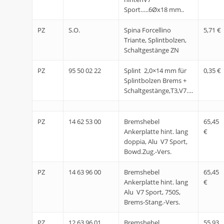
Sport…..6Øx18 mm..
PZ
S.O.
Spina Forcellino
5,71 €
Triante, Splintbolzen,
Schaltgestänge ZN
PZ
95 50 02 22
Splint 2,0×14 mm für
0,35 €
Splintbolzen Brems +
Schaltgestänge,T3,V7….
PZ
14 62 53 00
Bremshebel
65,45
Ankerplatte hint. lang
€
doppia, Alu V7 Sport,
Bowd.Zug.-Vers.
PZ
14 63 96 00
Bremshebel
65,45
Ankerplatte hint. lang
€
Alu V7 Sport, 750S,
Brems-Stang.-Vers.
PZ
12 63 96 01
Bremshebel
55,93