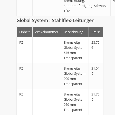
Bremsleitung,
Sonderanfertigung, Schwarz,
TÜV
Global System : Stahlflex-Leitungen
Einheit
Artikelnummer
Bezeichnung
Preis*
PZ
Bremsleitg,
28,75
Global System
€
675 mm
Transparent
PZ
Bremsleitg,
31,04
Global System
€
900 mm
Transparent
PZ
Bremsleitg,
31,75
Global System
€
950 mm
Transparent