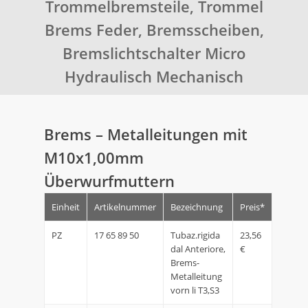
Trommelbremsteile, Trommel
Brems Feder, Bremsscheiben,
Bremslichtschalter Micro
Hydraulisch Mechanisch
Brems – Metalleitungen mit
M10x1,00mm
Überwurfmuttern
Einheit
Artikelnummer
Bezeichnung
Preis*
PZ
17 65 89 50
Tubaz.rigida
23,56
dal Anteriore,
€
Brems-
Metalleitung
vorn li T3,S3