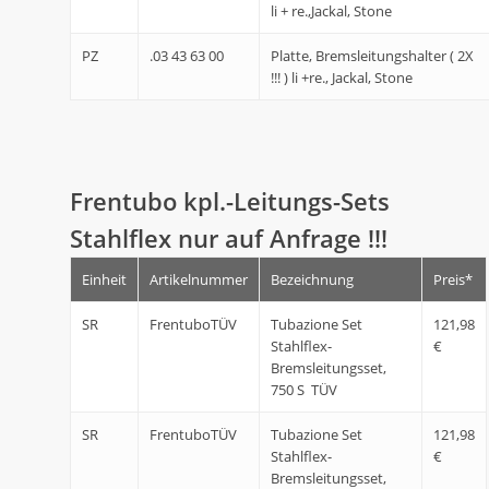
li + re.,Jackal, Stone
PZ
.03 43 63 00
Platte, Bremsleitungshalter ( 2X
!!! ) li +re., Jackal, Stone
Frentubo kpl.-Leitungs-Sets
Stahlflex nur auf Anfrage !!!
Einheit
Artikelnummer
Bezeichnung
Preis*
SR
FrentuboTÜV
Tubazione Set
121,98
Stahlflex-
€
Bremsleitungsset,
750 S TÜV
SR
FrentuboTÜV
Tubazione Set
121,98
Stahlflex-
€
Bremsleitungsset,