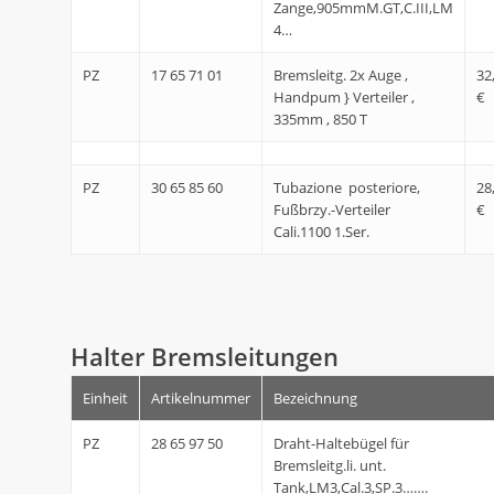
Zange,905mmM.GT,C.III,LM
4…
PZ
17 65 71 01
Bremsleitg. 2x Auge ,
32
Handpum } Verteiler ,
€
335mm , 850 T
PZ
30 65 85 60
Tubazione posteriore,
28
Fußbrzy.-Verteiler
€
Cali.1100 1.Ser.
Halter Bremsleitungen
Einheit
Artikelnummer
Bezeichnung
PZ
28 65 97 50
Draht-Haltebügel für
Bremsleitg.li. unt.
Tank,LM3,Cal.3,SP.3…….