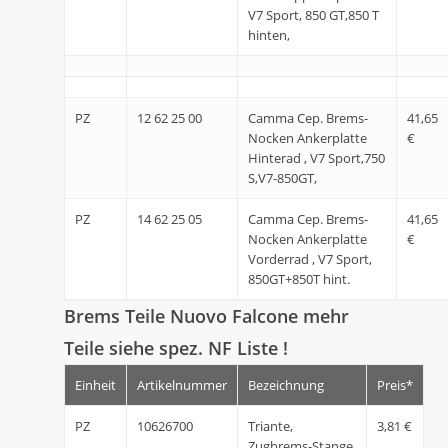
V7 Sport, 850 GT,850 T
hinten,
PZ
12 62 25 00
Camma Cep. Brems-
41,65
Nocken Ankerplatte
€
Hinterad , V7 Sport,750
S,V7-850GT,
PZ
14 62 25 05
Camma Cep. Brems-
41,65
Nocken Ankerplatte
€
Vorderrad , V7 Sport,
850GT+850T hint.
Brems Teile Nuovo Falcone mehr
Teile siehe spez. NF Liste !
Einheit
Artikelnummer
Bezeichnung
Preis*
PZ
10626700
Triante,
3,81 €
Zugbrems-Stange