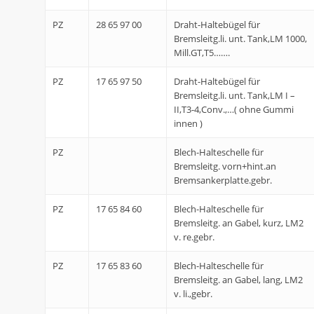
PZ
28 65 97 00
Draht-Haltebügel für
Bremsleitg.li. unt. Tank,LM 1000,
Mill.GT,T5…….
PZ
17 65 97 50
Draht-Haltebügel für
Bremsleitg.li. unt. Tank,LM I –
II,T3-4,Conv.,…( ohne Gummi
innen )
PZ
Blech-Halteschelle für
Bremsleitg. vorn+hint.an
Bremsankerplatte.gebr.
PZ
17 65 84 60
Blech-Halteschelle für
Bremsleitg. an Gabel, kurz, LM2
v. re.gebr.
PZ
17 65 83 60
Blech-Halteschelle für
Bremsleitg. an Gabel, lang, LM2
v. li.,gebr.