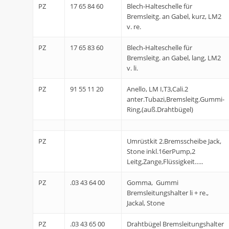
PZ
17 65 84 60
Blech-Halteschelle für
Bremsleitg. an Gabel, kurz, LM2
v. re.
PZ
17 65 83 60
Blech-Halteschelle für
Bremsleitg. an Gabel, lang, LM2
v. li.
PZ
91 55 11 20
Anello, LM I,T3,Cali.2
anter.Tubazi,Bremsleitg.Gummi-
Ring,(auß.Drahtbügel)
PZ
Umrüstkit 2.Bremsscheibe Jack,
Stone inkl.16erPump,2
Leitg,Zange,Flüssigkeit…..
PZ
.03 43 64 00
Gomma, Gummi
Bremsleitungshalter li + re.,
Jackal, Stone
PZ
.03 43 65 00
Drahtbügel Bremsleitungshalter