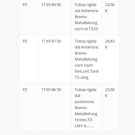
PZ
17 65 80 50
Tubaz.rigida
23,56
dal Anteriore,
€
Brems-
Metalleitung
vorn re T3,S3
PZ
17 65 87 50
Tubaz.rigida
29,63
dal Anteriore,
€
Brems-
Metalleitung
vorn nach
hint,unt.Tank
T3.,lang
PZ
17 65 86 50
Tubaz.rigida
23,56
dal
€
posteriore,
Brems-
Metalleitung
hinten,T3-
LM1-4,…….