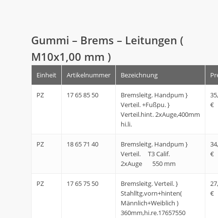
Gummi – Brems – Leitungen (
M10x1,00 mm )
Einheit
Artikelnummer
Bezeichnung
Pr
PZ
17 65 85 50
Bremsleitg. Handpum }
35
Verteil. +Fußpu. }
€
Verteil.hint. 2xAuge,400mm
hi.li.
PZ
18 65 71 40
Bremsleitg. Handpum }
34
Verteil. T3 Calif.
€
2xAuge 550 mm
PZ
17 65 75 50
Bremsleitg. Verteil. }
27
Stahlltg.vorn+hinten(
€
Männlich+Weiblich )
360mm,hi.re.17657550