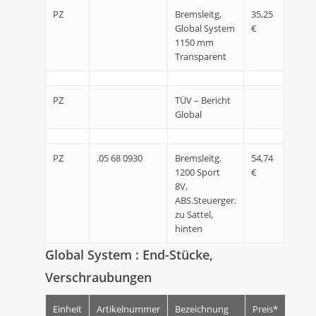
PZ
Bremsleitg,
35,25
Global System
€
1150 mm
Transparent
PZ
TÜV – Bericht
Global
PZ
.05 68 0930
Bremsleitg.
54,74
1200 Sport
€
8V,
ABS.Steuerger.
zu Sattel,
hinten
Global System : End-Stücke,
Verschraubungen
Einheit
Artikelnummer
Bezeichnung
Preis*