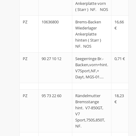
Ankerplatte vorn
( Starr ) NF. NOS
PZ
10636800
Brems-Backen
16,66
Wiederlager
€
Ankerplatte
hinten ( Starr )
NF. NOS
PZ
90 27 10 12
Seegerringe Br.-
0,71 €
Backen,vorn+hint.
V7Sport,NF,+
Dayt, MGS-01….
PZ
95 73 22 60
Rändelmutter
18,23
Bremsstange
€
hint. V7-850GT,
V7
Sport,750S,850T,
NF.